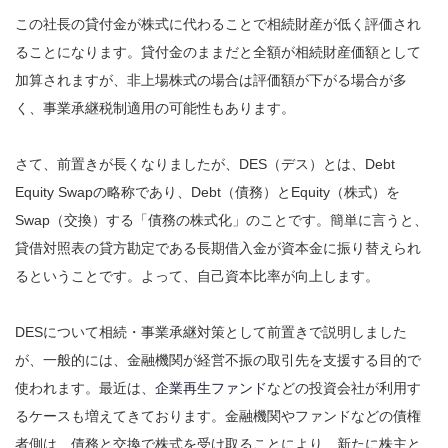
この社長の貸付金が株式に代わることで相続財産が低く評価され
ることになります。貸付金のままだと全額が相続財産価額として
加算されますが、非上場株式の場合は評価額が下がる場合が多
く、事業承継税制適用の可能性もあります。
さて、前置きが長くなりましたが、DES（デス）とは、Debt
Equity Swapの略称であり、Debt（債務）とEquity（株式）を
Swap（交換）する「債務の株式化」のことです。簡単に言うと、
貸借対照表の貸方勘定である長期借入金が資本金に振り替えられ
るということです。よって、自己資本比率が向上します。
DESについて相続・事業承継対策として前置きで説明しました
が、一般的には、金融機関が経営不振の取引先を支援する目的で
使われます。最近は、
企業再生ファンド
などの投資会社が利用す
るケースも増えてきております。金融機関やファンドなどの債権
者側は、債務と交換で株式を受け取ることにより、新たに株主と