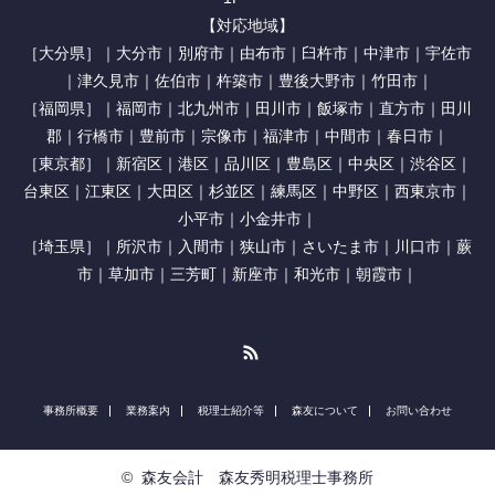
【対応地域】
［大分県］｜大分市｜別府市｜由布市｜臼杵市｜中津市｜宇佐市
｜津久見市｜佐伯市｜杵築市｜豊後大野市｜竹田市｜
［福岡県］｜福岡市｜北九州市｜田川市｜飯塚市｜直方市｜田川
郡｜行橋市｜豊前市｜宗像市｜福津市｜中間市｜春日市｜
［東京都］｜新宿区｜港区｜品川区｜豊島区｜中央区｜渋谷区｜
台東区｜江東区｜大田区｜杉並区｜練馬区｜中野区｜西東京市｜
小平市｜小金井市｜
［埼玉県］｜所沢市｜入間市｜狭山市｜さいたま市｜川口市｜蕨
市｜草加市｜三芳町｜新座市｜和光市｜朝霞市｜
RSS
事務所概要
業務案内
税理士紹介等
森友について
お問い合わせ
©
森友会計 森友秀明税理士事務所