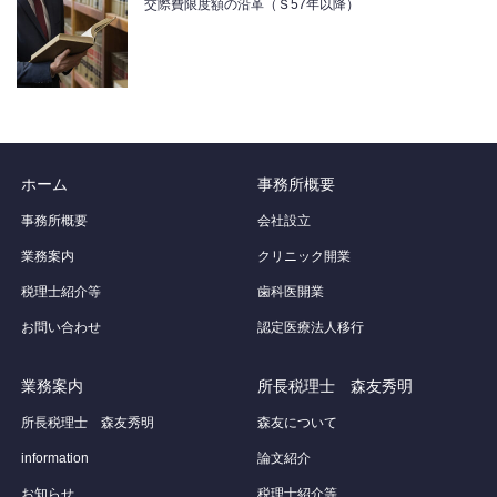
交際費限度額の沿革（Ｓ57年以降）
ホーム
事務所概要
事務所概要
会社設立
業務案内
クリニック開業
税理士紹介等
歯科医開業
お問い合わせ
認定医療法人移行
業務案内
所長税理士 森友秀明
所長税理士 森友秀明
森友について
information
論文紹介
お知らせ
税理士紹介等