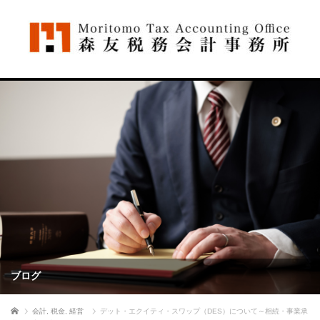
ブログ
ホーム
会計
,
税金
,
経営
デット・エクイティ・スワップ（DES）について～相続・事業承