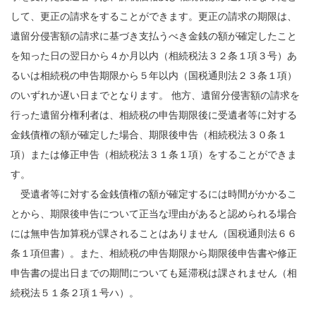
して、更正の請求をすることができます。更正の請求の期限は、
遺留分侵害額の請求に基づき支払うべき金銭の額が確定したこと
を知った日の翌日から４か月以内（相続税法３２条１項３号）あ
るいは相続税の申告期限から５年以内（国税通則法２３条１項）
のいずれか遅い日までとなります。 他方、遺留分侵害額の請求を
行った遺留分権利者は、相続税の申告期限後に受遺者等に対する
金銭債権の額が確定した場合、期限後申告（相続税法３０条１
項）または修正申告（相続税法３１条１項）をすることができま
す。
受遺者等に対する金銭債権の額が確定するには時間がかかるこ
とから、期限後申告について正当な理由があると認められる場合
には無申告加算税が課されることはありません（国税通則法６６
条１項但書）。また、相続税の申告期限から期限後申告書や修正
申告書の提出日までの期間についても延滞税は課されません（相
続税法５１条２項１号ハ）。