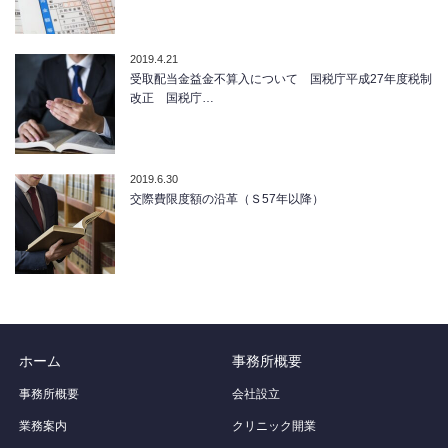
2019.4.21
受取配当金益金不算入について 国税庁平成27年度税制
改正 国税庁…
2019.6.30
交際費限度額の沿革（Ｓ57年以降）
ホーム
事務所概要
事務所概要
会社設立
業務案内
クリニック開業