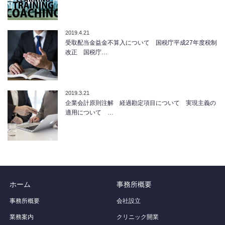
2019.4.21
受取配当金益金不算入について 国税庁平成27年度税制
改正 国税庁…
2019.3.21
企業会計原則注解 経過勘定項目について 実現主義の
適用について …
ホーム
事務所概要
事務所概要
会社設立
業務案内
クリニック開業