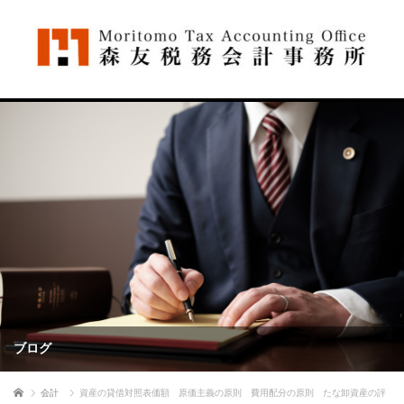
ブログ
ホーム
会計
資産の貸借対照表価額 原価主義の原則 費用配分の原則 たな卸資産の評