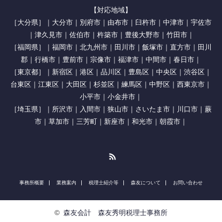
【対応地域】
［大分県］｜大分市｜別府市｜由布市｜臼杵市｜中津市｜宇佐市
｜津久見市｜佐伯市｜杵築市｜豊後大野市｜竹田市｜
［福岡県］｜福岡市｜北九州市｜田川市｜飯塚市｜直方市｜田川
郡｜行橋市｜豊前市｜宗像市｜福津市｜中間市｜春日市｜
［東京都］｜新宿区｜港区｜品川区｜豊島区｜中央区｜渋谷区｜
台東区｜江東区｜大田区｜杉並区｜練馬区｜中野区｜西東京市｜
小平市｜小金井市｜
［埼玉県］｜所沢市｜入間市｜狭山市｜さいたま市｜川口市｜蕨
市｜草加市｜三芳町｜新座市｜和光市｜朝霞市｜
RSS
事務所概要
業務案内
税理士紹介等
森友について
お問い合わせ
©
森友会計 森友秀明税理士事務所