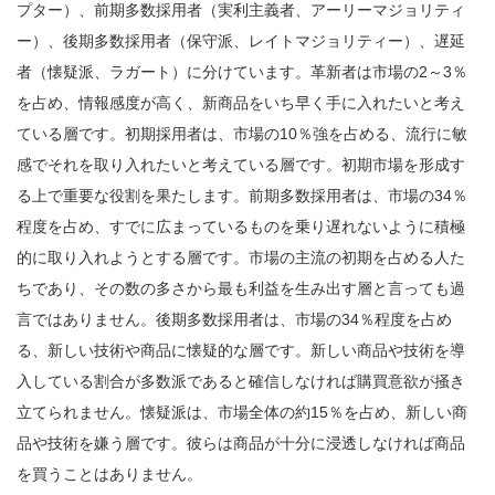
プター）、前期多数採用者（実利主義者、アーリーマジョリティ
ー）、後期多数採用者（保守派、レイトマジョリティー）、遅延
者（懐疑派、ラガート）に分けています。革新者は市場の2～3％
を占め、情報感度が高く、新商品をいち早く手に入れたいと考え
ている層です。初期採用者は、市場の10％強を占める、流行に敏
感でそれを取り入れたいと考えている層です。初期市場を形成す
る上で重要な役割を果たします。前期多数採用者は、市場の34％
程度を占め、すでに広まっているものを乗り遅れないように積極
的に取り入れようとする層です。市場の主流の初期を占める人た
ちであり、その数の多さから最も利益を生み出す層と言っても過
言ではありません。後期多数採用者は、市場の34％程度を占め
る、新しい技術や商品に懐疑的な層です。新しい商品や技術を導
入している割合が多数派であると確信しなければ購買意欲が掻き
立てられません。懐疑派は、市場全体の約15％を占め、新しい商
品や技術を嫌う層です。彼らは商品が十分に浸透しなければ商品
を買うことはありません。