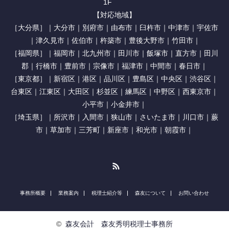
1F
【対応地域】
［大分県］｜大分市｜別府市｜由布市｜臼杵市｜中津市｜宇佐市
｜津久見市｜佐伯市｜杵築市｜豊後大野市｜竹田市｜
［福岡県］｜福岡市｜北九州市｜田川市｜飯塚市｜直方市｜田川
郡｜行橋市｜豊前市｜宗像市｜福津市｜中間市｜春日市｜
［東京都］｜新宿区｜港区｜品川区｜豊島区｜中央区｜渋谷区｜
台東区｜江東区｜大田区｜杉並区｜練馬区｜中野区｜西東京市｜
小平市｜小金井市｜
［埼玉県］｜所沢市｜入間市｜狭山市｜さいたま市｜川口市｜蕨
市｜草加市｜三芳町｜新座市｜和光市｜朝霞市｜
RSS
事務所概要
業務案内
税理士紹介等
森友について
お問い合わせ
©
森友会計 森友秀明税理士事務所