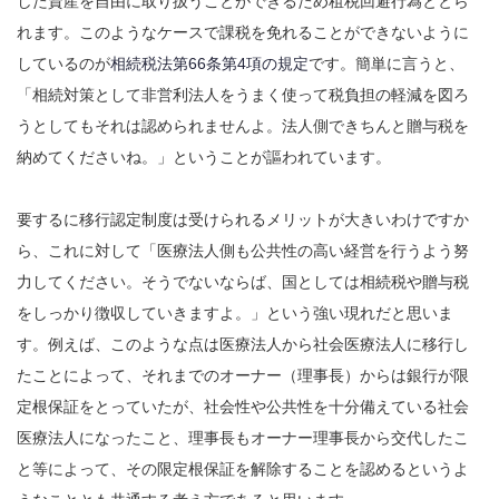
した資産を自由に取り扱うことができるため租税回避行為ととら
れます。このようなケースで課税を免れることができないように
しているのが
相続税法第66条第4項の規定
です。簡単に言うと、
「相続対策として非営利法人をうまく使って税負担の軽減を図ろ
うとしてもそれは認められませんよ。法人側できちんと贈与税を
納めてくださいね。」ということが謳われています。
要するに移行認定制度は受けられるメリットが大きいわけですか
ら、これに対して「医療法人側も公共性の高い経営を行うよう努
力してください。そうでないならば、国としては相続税や贈与税
をしっかり徴収していきますよ。」という強い現れだと思いま
す。例えば、このような点は医療法人から社会医療法人に移行し
たことによって、それまでのオーナー（理事長）からは銀行が限
定根保証をとっていたが、社会性や公共性を十分備えている社会
医療法人になったこと、理事長もオーナー理事長から交代したこ
と等によって、その限定根保証を解除することを認めるというよ