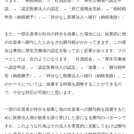
ります。「相続開始」→「社員総会」→「厚生労働省へ認定申
請」→「認定医療法人の認定」→「死亡退職金支給」→「相続税
申告（納税猶予）」→「持分なし医療法人へ移行（納税免除）」
また、一部出資者が自分の持分を放棄した場合には、結果的に他
の出資者へ贈与したとみなされ贈与税がかかってきます。この場
合は事前に厚生労働省の認定を取っておく必要があります。フロ
ーとしては、次のようになります。「社員総会」→「厚生労働省
へ認定申請」→「認定医療法人の認定」→「放棄」→「贈与税申
告（納税猶予）」→「持分なし医療法人へ移行（納税免除）」こ
のケースについては、放棄する時期を調整することができるの
で、十分な対応が可能だと思います。
一部の出資者が持分を放棄し他の出資者への贈与税を回避するた
めに医療法人側が財産を譲り受けした形になる贈与のパターンで
すが、このような行為はその法人を実質的に支配しておけば贈与