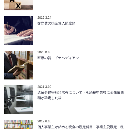
2019.3.24
交際費の損金算入限度額
2020.8.10
医療の質 ドナベディアン
2021.3.10
遺留分侵害額請求権について（相続税申告後に金銭債務
額が確定した場…
2019.6.18
個人事業主が納める税金の勘定科目 事業主貸勘定 租