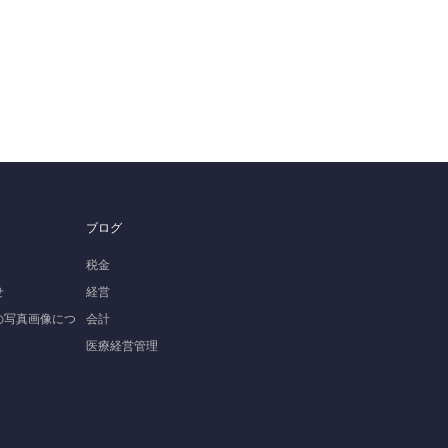
ブログ
税金
せ
経営
の写真画像につ
会計
医療経営管理