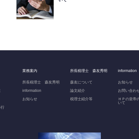
業務案内
所長税理士 森友秀明
information
所長税理士 森友秀明
森友について
お知らせ
業
information
論文紹介
お問い合わ
お知らせ
税理士紹介等
ＨＰの皇帝
いて
移行