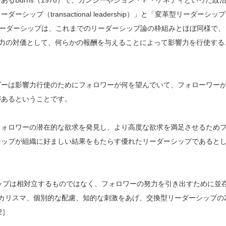
プ（transactional leadership）」と「変革型リーダーシップ
した。交換型リーダーシップは、これまでのリーダーシップ論の枠組みとほぼ同様で、
の協力の対価として、何らかの報酬を与えることによって影響力を行使する
ダーは影響力行使のためにフォロワーが何を望んでいて、フォローワー
があるということです。
フォロワーの潜在的な欲求を発見し、より高度な欲求を満足させるため
シップが組織に好ましい結果をもたらす優れたリーダーシップであると
シップは相対立するものではなく、フォロワーの努力を引き出すために並
カリスマ、個別的な配慮、知的な刺激をあげ、交換型リーダーシップの
2］