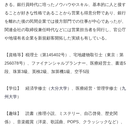
きる。銀行員時代に培ったノウハウやスキル、基本的に人と接す
ることが好きな性格であることから営業も得意分野であり、銀行
を離れた後の民間企業では後方部門での仕事が中心であったが、
関連会社の取締役兼任時代などには営業担当者を同行し、官公庁
や地場有名企業を新規顧客開拓した実績も有している。
【資格等】税理士（第145402号）、宅地建物取引士（東京：第
256078号）、ファイナンシャルプランナー、医療経営士、書道5
段、珠算3級、英検2級、加算機1級、空手5段
【学位】 経済学修士（
大分大学
）、医療経営・管理学修士（
九
州大学
）
【趣味】 読書（推理小説、ミステリー、自己啓発、歴史関
係）、音楽鑑賞（洋楽、歌謡曲、POPS、クラッシックなど）、