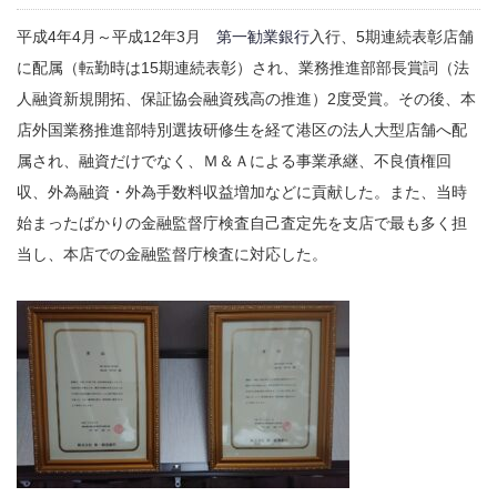
平成4年4月～平成12年3月
第一勧業銀行
入行、5期連続表彰店舗
に配属（転勤時は15期連続表彰）され、業務推進部部長賞詞（法
人融資新規開拓、保証協会融資残高の推進）2度受賞。その後、本
店外国業務推進部特別選抜研修生を経て港区の法人大型店舗へ配
属され、融資だけでなく、Ｍ＆Ａによる事業承継、不良債権回
収、外為融資・外為手数料収益増加などに貢献した。また、当時
始まったばかりの金融監督庁検査自己査定先を支店で最も多く担
当し、本店での金融監督庁検査に対応した。