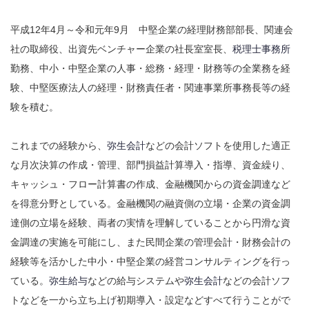
平成12年4月～令和元年9月 中堅企業の経理財務部部長、関連会
社の取締役、出資先ベンチャー企業の社長室室長、
税理士事務所
勤務、中小・中堅企業の人事・総務・経理・財務等の全業務を経
験、中堅医療法人の経理・財務責任者・関連事業所事務長等の経
験を積む。
これまでの経験から、
弥生会計
などの会計ソフトを使用した適正
な月次決算の作成・管理、部門損益計算導入・指導、資金繰り、
キャッシュ・フロー計算書の作成、金融機関からの資金調達など
を得意分野としている。金融機関の融資側の立場・企業の資金調
達側の立場を経験、両者の実情を理解していることから円滑な資
金調達の実施を可能にし、また民間企業の管理会計・財務会計の
経験等を活かした中小・中堅企業の経営コンサルティングを行っ
ている。
弥生給与
などの給与システムや
弥生会計
などの会計ソフ
トなどを一から立ち上げ初期導入・設定などすべて行うことがで