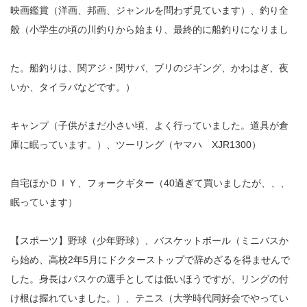
映画鑑賞（洋画、邦画、ジャンルを問わず見ています）、釣り全
般（小学生の頃の川釣りから始まり、最終的に船釣りになりまし
た。船釣りは、関アジ・関サバ、ブリのジギング、かわはぎ、夜
いか、タイラバなどです。）
キャンプ（子供がまだ小さい頃、よく行っていました。道具が倉
庫に眠っています。）、ツーリング（ヤマハ XJR1300）
自宅ほかＤＩＹ、フォークギター（40過ぎて買いましたが、、、
眠っています）
【スポーツ】野球（少年野球）、バスケットボール（ミニバスか
ら始め、高校2年5月にドクターストップで辞めざるを得ませんで
した。身長はバスケの選手としては低いほうですが、リングの付
け根は握れていました。）、テニス（大学時代同好会でやってい