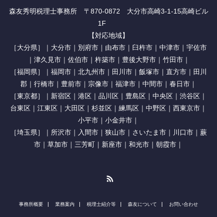
森友秀明税理士事務所 〒870-0872 大分市高崎3-1-15高崎ビル
1F
【対応地域】
［大分県］｜大分市｜別府市｜由布市｜臼杵市｜中津市｜宇佐市
｜津久見市｜佐伯市｜杵築市｜豊後大野市｜竹田市｜
［福岡県］｜福岡市｜北九州市｜田川市｜飯塚市｜直方市｜田川
郡｜行橋市｜豊前市｜宗像市｜福津市｜中間市｜春日市｜
［東京都］｜新宿区｜港区｜品川区｜豊島区｜中央区｜渋谷区｜
台東区｜江東区｜大田区｜杉並区｜練馬区｜中野区｜西東京市｜
小平市｜小金井市｜
［埼玉県］｜所沢市｜入間市｜狭山市｜さいたま市｜川口市｜蕨
市｜草加市｜三芳町｜新座市｜和光市｜朝霞市｜
RSS
事務所概要
業務案内
税理士紹介等
森友について
お問い合わせ