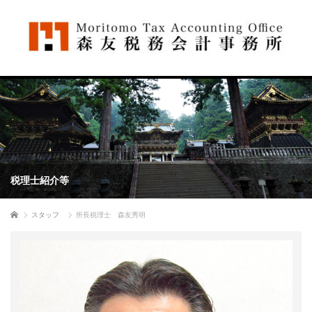
税理士紹介等
ホーム
スタッフ
所長税理士 森友秀明