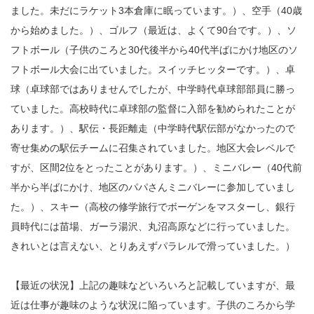
ました。未だにラケット3本倉庫に眠っています。）、空手（40歳
から始めました。）、ゴルフ（最近は、よくて90台です。）、ソ
フトボール（子供のころと30代後半から40代半ばにかけ地区のソ
フトボール大会に出ていました。スイッチヒッターです。）、卓
球（卓球部ではありませんでしたが、中学時代卓球部部員に勝っ
ていました。高校時代に卓球部の監督に入部を勧められたことが
あります。）、駅伝・長距離走（中学時代駅伝部がなかったので
寄せ集めの駅伝チームに召集されていました。地区大会レベルで
すが、区間2位をとったことがあります。）、ミニバレー（40代前
半から半ばにかけ、地区のパパさんミニバレーに参加していまし
た。）、スキー（高校の修学旅行でボーゲンをマスターし、銀行
員時代には苗場、ガーラ湯沢、丸沼高原などに行っていました。
きれいとは言えない、とりあえずパラレルで滑っていました。）
【最近の状況】上記の趣味などいろいろと記載していますが、最
近は仕事が趣味のような状況に陥っています。子供のころから学