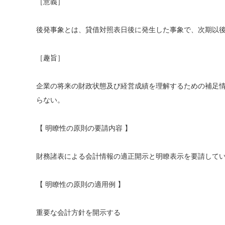
［意義］
後発事象とは、貸借対照表日後に発生した事象で、次期以
［趣旨］
企業の将来の財政状態及び経営成績を理解するための補足
らない。
【 明瞭性の原則の要請内容 】
財務諸表による会計情報の適正開示と明瞭表示を要請して
【 明瞭性の原則の適用例 】
重要な会計方針を開示する