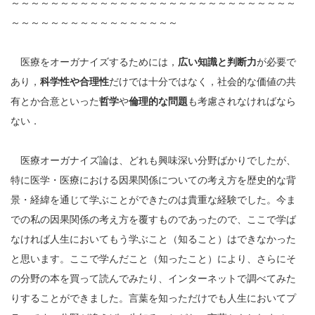
～～～～～～～～～～～～～～～～～～～～～～～～～～～～～
～～～～～～～～～～～～～～～～～
医療をオーガナイズするためには，
広い知識と判断力
が必要で
あり，
科学性や合理性
だけでは十分ではなく，社会的な価値の共
有とか合意といった
哲学
や
倫理的な問題
も考慮されなければなら
ない．
医療オーガナイズ論は、どれも興味深い分野ばかりでしたが、
特に医学・医療における因果関係についての考え方を歴史的な背
景・経緯を通じて学ぶことができたのは貴重な経験でした。今ま
での私の因果関係の考え方を覆すものであったので、ここで学ば
なければ人生においてもう学ぶこと（知ること）はできなかった
と思います。ここで学んだこと（知ったこと）により、さらにそ
の分野の本を買って読んでみたり、インターネットで調べてみた
りすることができました。言葉を知っただけでも人生においてプ