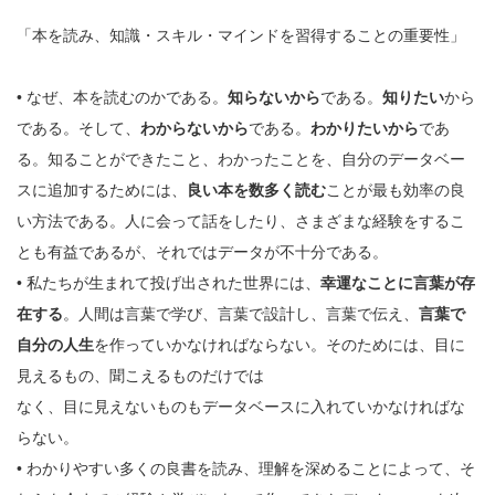
「本を読み、知識・スキル・マインドを習得することの重要性」
• なぜ、本を読むのかである。
知らないから
である。
知りたい
から
である。そして、
わからないから
である。
わかりたいから
であ
る。知ることができたこと、わかったことを、自分のデータベー
スに追加するためには、
良い本を数多く読む
ことが最も効率の良
い方法である。人に会って話をしたり、さまざまな経験をするこ
とも有益であるが、それではデータが不十分である。
• 私たちが生まれて投げ出された世界には、
幸運なことに言葉が存
在する
。人間は言葉で学び、言葉で設計し、言葉で伝え、
言葉で
自分の人生
を作っていかなければならない。そのためには、目に
見えるもの、聞こえるものだけでは
なく、目に見えないものもデータベースに入れていかなければな
らない。
• わかりやすい多くの良書を読み、理解を深めることによって、そ