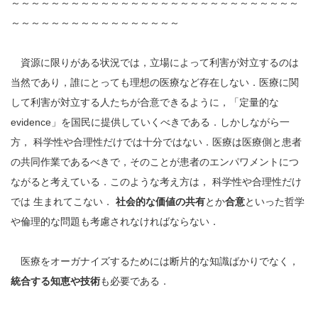
～～～～～～～～～～～～～～～～～～～～～～～～～～～～～
～～～～～～～～～～～～～～～～～
資源に限りがある状況では，立場によって利害が対立するのは
当然であり，誰にとっても理想の医療など存在しない．医療に関
して利害が対立する人たちが合意できるように，「定量的な
evidence」を国民に提供していくべきである．しかしながら一
方， 科学性や合理性だけでは十分ではない．医療は医療側と患者
の共同作業であるべきで，そのことが患者のエンパワメントにつ
ながると考えている．このような考え方は， 科学性や合理性だけ
では 生まれてこない．
社会的な価値の共有
とか
合意
といった哲学
や倫理的な問題も考慮されなければならない．
医療をオーガナイズするためには断片的な知識ばかりでなく，
統合する知恵や技術
も必要である．