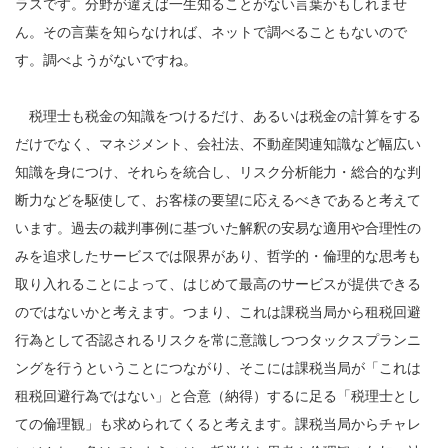
ラスです。分野が違えば一生知ることがない言葉かもしれませ
ん。その言葉を知らなければ、ネットで調べることもないので
す。調べようがないですね。
税理士も税金の知識をつけるだけ、あるいは税金の計算をする
だけでなく、マネジメント、会社法、不動産関連知識など幅広い
知識を身につけ、それらを統合し、リスク分析能力・総合的な判
断力などを駆使して、お客様の要望に応えるべきであると考えて
います。過去の裁判事例に基づいた解釈の安易な適用や合理性の
みを追求したサービスでは限界があり、哲学的・倫理的な思考も
取り入れることによって、はじめて最高のサービスが提供できる
のではないかと考えます。つまり、これは課税当局から租税回避
行為として否認されるリスクを常に意識しつつタックスプランニ
ングを行うということにつながり、そこには課税当局が「これは
租税回避行為ではない」と合意（納得）するに足る「税理士とし
ての倫理観」も求められてくると考えます。課税当局からチャレ