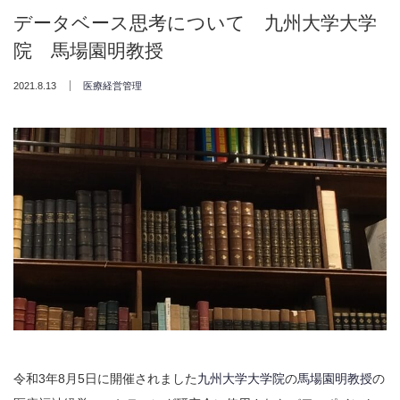
データベース思考について 九州大学大学
院 馬場園明教授
2021.8.13
医療経営管理
令和3年8月5日に開催されました
九州大学大学院
の
馬場園明教授
の